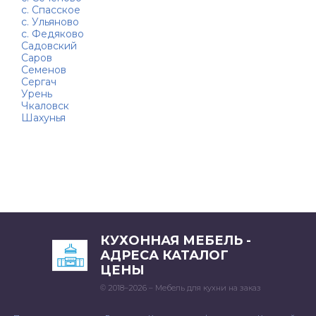
с. Спасское
с. Ульяново
с. Федяково
Садовский
Саров
Семенов
Сергач
Урень
Чкаловск
Шахунья
КУХОННАЯ МЕБЕЛЬ -
АДРЕСА КАТАЛОГ
ЦЕНЫ
© 2018–2026 – Мебель для кухни на заказ