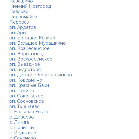
Навашино
Нижний Новгород
Павлово
Первомайск
Перевоз
рп. Ардатов
рп. Арья
рп. Большое Козино
рп. Большое Мурашкино
рп. Вознесенское
рп. Воротынец
рп. Воскресенское
рп. Выездное
рп. Гидроторф
рп. Дальнее Константиново
рп. Ковернино
рп. Красные Баки
рп. Лукино
рп. Сокольское
рп. Сосновское
рп. Тоншаево
с. Большая Ельня
с. Дивеево
с. Линда
с. Починки
с. Редькино
с. Сеченово