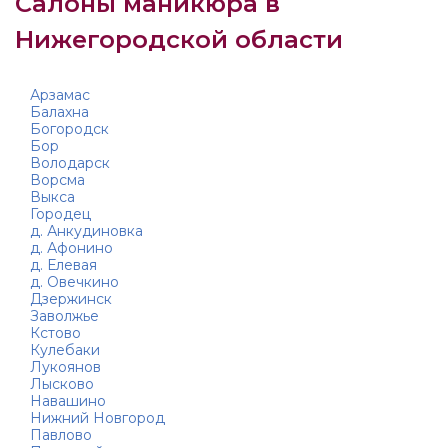
Салоны маникюра в
Нижегородской области
Арзамас
Балахна
Богородск
Бор
Володарск
Ворсма
Выкса
Городец
д. Анкудиновка
д. Афонино
д. Елевая
д. Овечкино
Дзержинск
Заволжье
Кстово
Кулебаки
Лукоянов
Лысково
Навашино
Нижний Новгород
Павлово