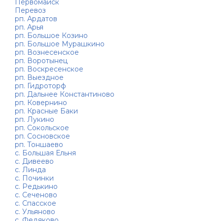
Первомайск
Перевоз
рп. Ардатов
рп. Арья
рп. Большое Козино
рп. Большое Мурашкино
рп. Вознесенское
рп. Воротынец
рп. Воскресенское
рп. Выездное
рп. Гидроторф
рп. Дальнее Константиново
рп. Ковернино
рп. Красные Баки
рп. Лукино
рп. Сокольское
рп. Сосновское
рп. Тоншаево
с. Большая Ельня
с. Дивеево
с. Линда
с. Починки
с. Редькино
с. Сеченово
с. Спасское
с. Ульяново
с. Федяково