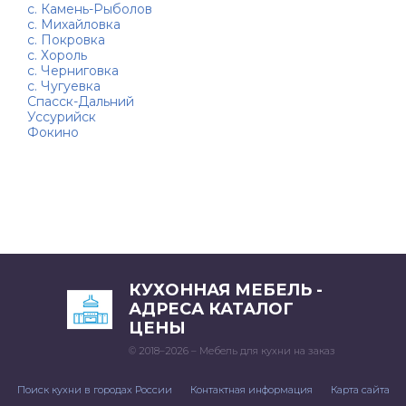
с. Камень-Рыболов
с. Михайловка
с. Покровка
с. Хороль
с. Черниговка
с. Чугуевка
Спасск-Дальний
Уссурийск
Фокино
КУХОННАЯ МЕБЕЛЬ -
АДРЕСА КАТАЛОГ
ЦЕНЫ
© 2018–2026 – Мебель для кухни на заказ
Поиск кухни в городах России
Контактная информация
Карта сайта