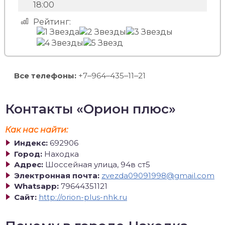
18:00
Рейтинг:
Все телефоны:
+7‒964‒435‒11‒21
Контакты «Орион плюс»
Как нас найти:
Индекс:
692906
Город:
Находка
Адрес:
Шоссейная улица, 94в ст5
Электронная почта:
zvezda09091998@gmail.com
Whatsapp:
79644351121
Сайт:
http://orion-plus-nhk.ru