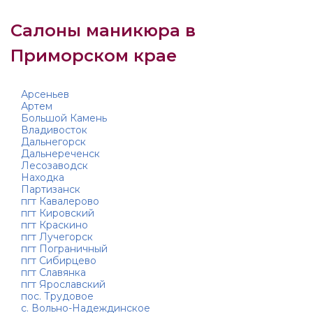
Салоны маникюра в
Приморском крае
Арсеньев
Артем
Большой Камень
Владивосток
Дальнегорск
Дальнереченск
Лесозаводск
Находка
Партизанск
пгт Кавалерово
пгт Кировский
пгт Краскино
пгт Лучегорск
пгт Пограничный
пгт Сибирцево
пгт Славянка
пгт Ярославский
пос. Трудовое
с. Вольно-Надеждинское