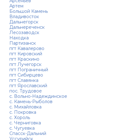
Арсеньев
Артем
Большой Камень
Владивосток
Дальнегорск
Дальнереченск
Лесозаводск
Находка
Партизанск
пгт Кавалерово
пгт Кировский
пгт Краскино
пгт Лучегорск
пгт Пограничный
пгт Сибирцево
пгт Славянка
пгт Ярославский
пос. Трудовое
с. Вольно-Надеждинское
с. Камень-Рыболов
с. Михайловка
с. Покровка
с. Хороль
с. Черниговка
с. Чугуевка
Спасск-Дальний
Уссурийск