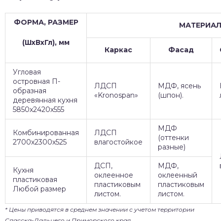
ФОРМА, РАЗМЕР
МАТЕРИА
(ШхВхГл), мм
Каркас
Фасад
Угловая
островная П-
ЛДСП
МДФ, ясень
образная
«Kronospan»
(шпон).
деревянная кухня
5850х2420х555
МДФ
Комбинированная
ЛДСП
(оттенки
2700х2300х525
влагостойкое
разные)
ДСП,
МДФ,
Кухня
оклеенное
оклеенный
пластиковая
пластиковым
пластиковым
Любой размер
листом.
листом.
* Цены приводятся в среднем значении с учетом территории
Спасска-Дальнего и Приморского края.