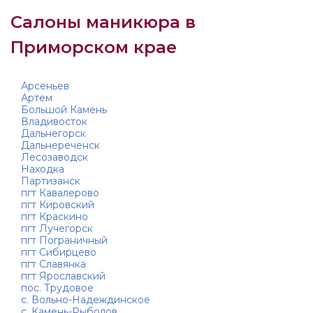
Салоны маникюра в
Приморском крае
Арсеньев
Артем
Большой Камень
Владивосток
Дальнегорск
Дальнереченск
Лесозаводск
Находка
Партизанск
пгт Кавалерово
пгт Кировский
пгт Краскино
пгт Лучегорск
пгт Пограничный
пгт Сибирцево
пгт Славянка
пгт Ярославский
пос. Трудовое
с. Вольно-Надеждинское
с. Камень-Рыболов