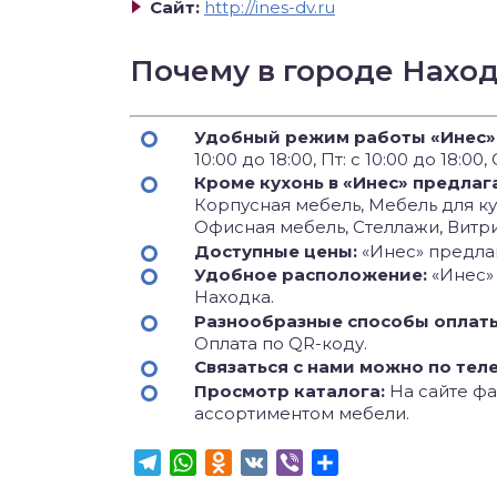
Сайт:
http://ines-dv.ru
Почему в городе Нахо
Удобный режим работы «Инес»
10:00 до 18:00, Пт: с 10:00 до 18:00,
Кроме кухонь в «Инес» предлаг
Корпусная мебель, Мебель для ку
Офисная мебель, Стеллажи, Витр
Доступные цены:
«Инес» предлаг
Удобное расположение:
«Инес»
Находка.
Разнообразные способы оплат
Оплата по QR-коду.
Связаться с нами можно по тел
Просмотр каталога:
На сайте фаб
ассортиментом мебели.
Telegram
WhatsApp
Odnoklassniki
VK
Viber
Отправить