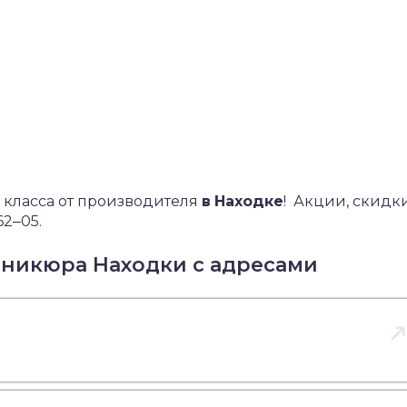
о
класса от производителя
в
Находке
!
Акции, скидки
62‒05.
аникюра Находки с адресами