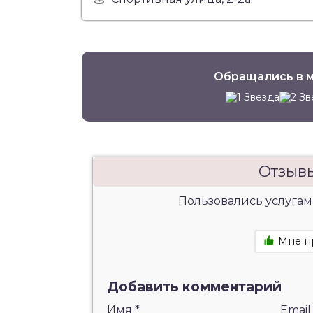
Обращались в м
Отзывы
Пользовались услугам
Мне н
Добавить комментарий
Имя
*
Emai