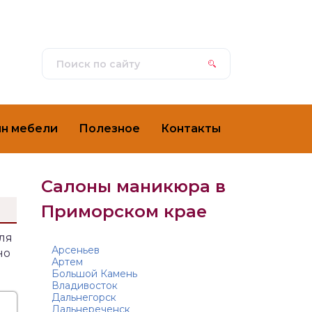
ин мебели
Полезное
Контакты
Салоны маникюра в
Приморском крае
ля
Арсеньев
но
Артем
Большой Камень
Владивосток
Дальнегорск
Дальнереченск