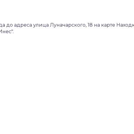
 до адреса улица Луначарского, 18 на карте Наход
Инес".