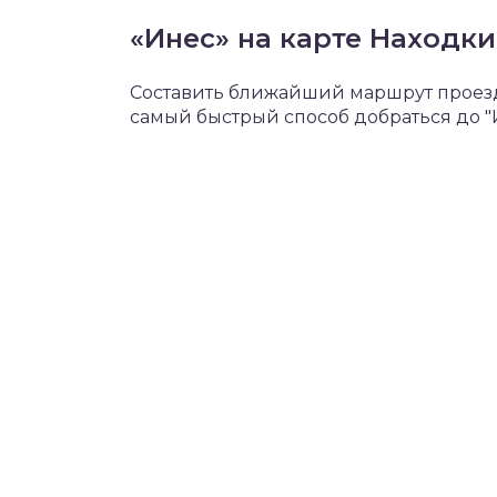
«Инес» на карте Находки
Составить ближайший маршрут проезда
самый быстрый способ добраться до "