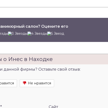
аникюрный салон? Оцените его
 о Инес в Находке
и данной фирмы? Оставьте свой отзыв:
равится
Не нравится
l
*
Сайт