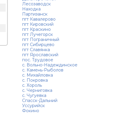
Лесозаводск
Находка
Партизанск
пгт Кавалерово
пгт Кировский
пгт Краскино
пгт Лучегорск
пгт Пограничный
пгт Сибирцево
пгт Славянка
пгт Ярославский
пос. Трудовое
с. Вольно-Надеждинское
с. Камень-Рыболов
с. Михайловка
с. Покровка
с. Хороль
с. Черниговка
с. Чугуевка
Спасск-Дальний
Уссурийск
Фокино