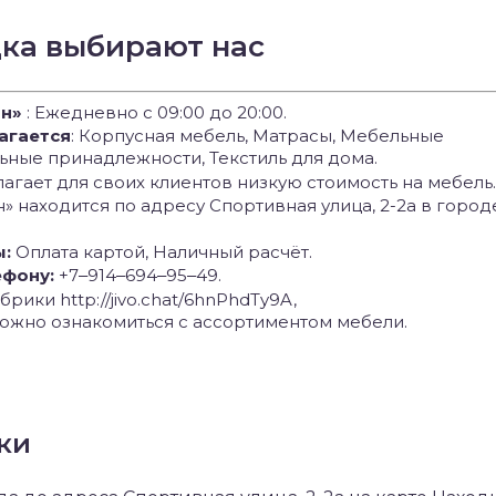
дка выбирают нас
н»
: Ежедневно с 09:00 до 20:00.
агается
: Корпусная мебель, Матрасы, Мебельные
ьные принадлежности, Текстиль для дома.
агает для своих клиентов низкую стоимость на мебель.
н» находится по адресу Спортивная улица, 2-2а в город
ы:
Оплата картой, Наличный расчёт.
ефону:
+7‒914‒694‒95‒49.
рики http://jivo.chat/6hnPhdTy9A,
na можно ознакомиться с ассортиментом мебели.
ки