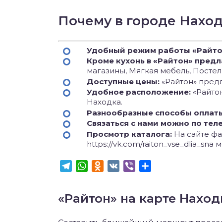
Почему в городе Нахо
Удобный режим работы «Райто
Кроме кухонь в «Райтон» предл
магазины, Мягкая мебель, Постел
Доступные цены:
«Райтон» предл
Удобное расположение:
«Райто
Находка.
Разнообразные способы оплат
Связаться с нами можно по тел
Просмотр каталога:
На сайте фаб
https://vk.com/raiton_vse_dlia_s
Telegram
WhatsApp
Odnoklassniki
VK
Viber
Отправить
«Райтон» на карте Наход