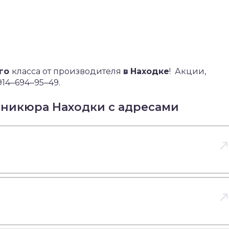
ого
класса от производителя
в
Находке
!
Акции,
914‒694‒95‒49.
аникюра Находки с адресами