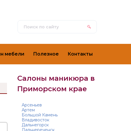
ин мебели
Полезное
Контакты
Салоны маникюра в
Приморском крае
и
Арсеньев
Артем
Большой Камень
Владивосток
Дальнегорск
Дальнереченск