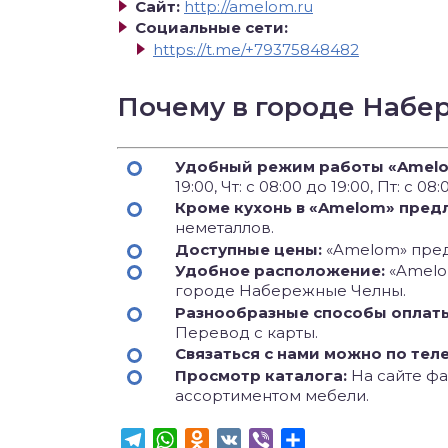
Сайт:
http://amelom.ru
Социальные сети:
https://t.me/+79375848482
Почему в городе Набе
Удобный режим работы «Amel
19:00, Чт: с 08:00 до 19:00, Пт: с 08
Кроме кухонь в «Amelom» пред
неметаллов.
Доступные цены:
«Amelom» предл
Удобное расположение:
«Amelo
городе Набережные Челны.
Разнообразные способы оплат
Перевод с карты.
Связаться с нами можно по тел
Просмотр каталога:
На сайте фа
ассортиментом мебели.
Telegram
WhatsApp
Odnoklassniki
VK
Viber
Отправить