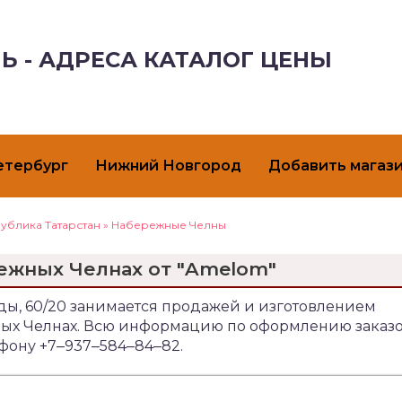
Ь - АДРЕСА КАТАЛОГ ЦЕНЫ
етербург
Нижний Новгород
Добавить магаз
ублика Татарстан
»
Набережные Челны
ежных Челнах от "Amelom"
еды, 60/20 занимается продажей и изготовлением
жных Челнах. Всю информацию по оформлению заказ
ефону +7‒937‒584‒84‒82.