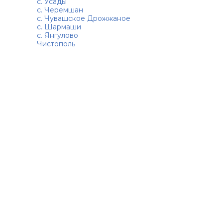
с. Усады
с. Черемшан
с. Чувашское Дрожжаное
с. Шармаши
с. Янгулово
Чистополь