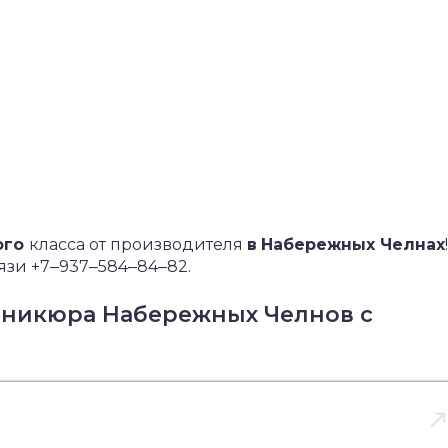
ого
класса от производителя
в
Набережных Челнах
!
язи +7‒937‒584‒84‒82.
аникюра Набережных Челнов с