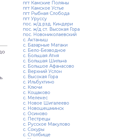
пгт Камские Поляны
пгт Камское Устье
пгт Рыбная Слобода
пгт Уруссу
пос. ж/д рзд. Киндери
пос. ж/д ст. Высокая Гора
пос. Новониколаевский
с. Актаныш
с. Базарные Матаки
с. Бело-Безводное
 до
с. Большая Атня
с. Большая Шильна
с. Большое Афанасово
с. Верхний Услон
с. Высокая Гора
ь.
с. Ильбухтино
с. Ключи
с. Кощаково
с. Мелекес
с. Новое Шигалеево
с. Новошешминск
с. Осиново
с. Пестрецы
с. Русское Макулово
с. Сокуры
с. Столбище