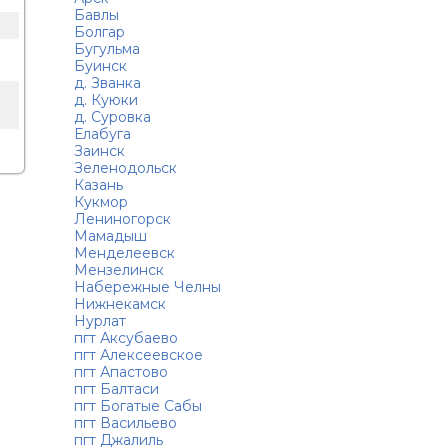
Бавлы
Болгар
Бугульма
Буинск
д. Званка
о
д. Куюки
д. Суровка
Елабуга
Заинск
Зеленодольск
Казань
Кукмор
Лениногорск
Мамадыш
Менделеевск
Мензелинск
Набережные Челны
Нижнекамск
Нурлат
пгт Аксубаево
пгт Алексеевское
пгт Апастово
пгт Балтаси
пгт Богатые Сабы
пгт Васильево
пгт Джалиль