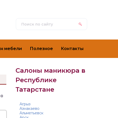
ин мебели
Полезное
Контакты
Салоны маникюра в
Республике
Татарстане
ов
Агрыз
Азнакаево
Альметьевск
Арск