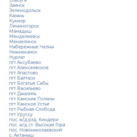
Елабуга
Заинск
Зеленодольск
Казань
Кукмор
Лениногорск
Мамадыш
Менделеевск
Мензелинск
Набережные Челны
Нижнекамск
Нурлат
пгт Аксубаево
пгт Алексеевское
пгт Апастово
пгт Балтаси
пгт Богатые Сабы
пгт Васильево
пгт Джалиль
пгт Камские Поляны
пгт Камское Устье
пгт Рыбная Слобода
пгт Уруссу
пос. ж/д рзд. Киндери
пос. ж/д ст. Высокая Гора
пос. Новониколаевский
с. Актаныш