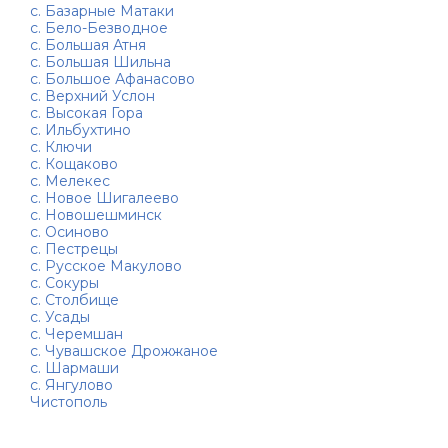
с. Базарные Матаки
с. Бело-Безводное
с. Большая Атня
с. Большая Шильна
с. Большое Афанасово
с. Верхний Услон
с. Высокая Гора
с. Ильбухтино
с. Ключи
с. Кощаково
с. Мелекес
с. Новое Шигалеево
с. Новошешминск
с. Осиново
с. Пестрецы
с. Русское Макулово
с. Сокуры
с. Столбище
с. Усады
с. Черемшан
с. Чувашское Дрожжаное
с. Шармаши
с. Янгулово
Чистополь