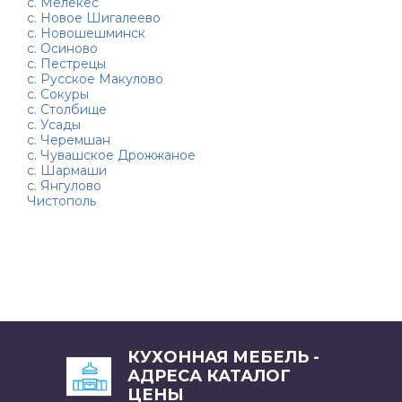
с. Мелекес
с. Новое Шигалеево
с. Новошешминск
с. Осиново
с. Пестрецы
с. Русское Макулово
с. Сокуры
с. Столбище
с. Усады
с. Черемшан
с. Чувашское Дрожжаное
с. Шармаши
с. Янгулово
Чистополь
КУХОННАЯ МЕБЕЛЬ -
АДРЕСА КАТАЛОГ
ЦЕНЫ