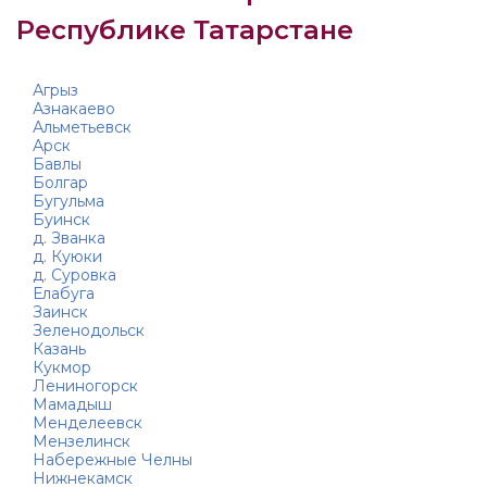
Республике Татарстане
Агрыз
Азнакаево
Альметьевск
Арск
Бавлы
Болгар
Бугульма
Буинск
д. Званка
д. Куюки
д. Суровка
Елабуга
Заинск
Зеленодольск
Казань
Кукмор
Лениногорск
Мамадыш
Менделеевск
Мензелинск
Набережные Челны
Нижнекамск