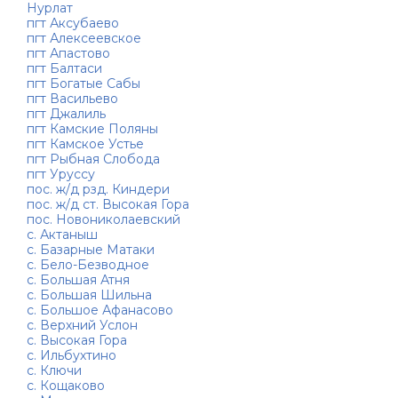
Нурлат
пгт Аксубаево
пгт Алексеевское
пгт Апастово
пгт Балтаси
пгт Богатые Сабы
пгт Васильево
пгт Джалиль
пгт Камские Поляны
пгт Камское Устье
пгт Рыбная Слобода
пгт Уруссу
пос. ж/д рзд. Киндери
пос. ж/д ст. Высокая Гора
пос. Новониколаевский
с. Актаныш
с. Базарные Матаки
с. Бело-Безводное
с. Большая Атня
с. Большая Шильна
с. Большое Афанасово
с. Верхний Услон
с. Высокая Гора
с. Ильбухтино
с. Ключи
с. Кощаково