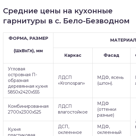
Средние цены на кухонные
гарнитуры в с. Бело-Безводном
ФОРМА, РАЗМЕР
МАТЕРИА
(ШхВхГл), мм
Каркас
Фасад
Угловая
островная П-
ЛДСП
МДФ, ясень
образная
«Kronospan»
(шпон).
деревянная кухня
5850х2420х555
МДФ
Комбинированная
ЛДСП
(оттенки
2700х2300х525
влагостойкое
разные)
ДСП,
МДФ,
Кухня
оклеенное
оклеенный
пластиковая