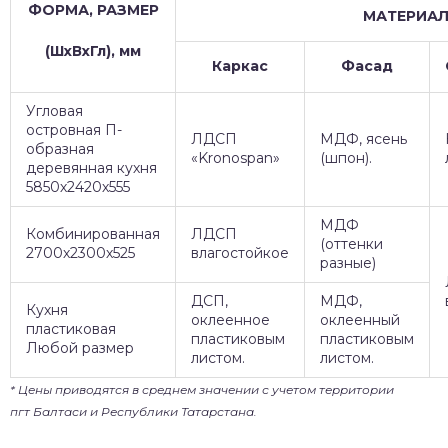
ФОРМА, РАЗМЕР
МАТЕРИА
(ШхВхГл), мм
Каркас
Фасад
Угловая
островная П-
ЛДСП
МДФ, ясень
образная
«Kronospan»
(шпон).
деревянная кухня
5850х2420х555
МДФ
Комбинированная
ЛДСП
(оттенки
2700х2300х525
влагостойкое
разные)
ДСП,
МДФ,
Кухня
оклеенное
оклеенный
пластиковая
пластиковым
пластиковым
Любой размер
листом.
листом.
* Цены приводятся в среднем значении с учетом территории
пгт Балтаси и Республики Татарстана.