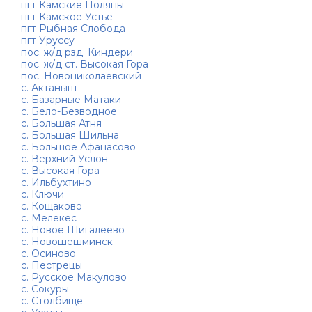
пгт Камские Поляны
пгт Камское Устье
пгт Рыбная Слобода
пгт Уруссу
пос. ж/д рзд. Киндери
пос. ж/д ст. Высокая Гора
пос. Новониколаевский
с. Актаныш
с. Базарные Матаки
с. Бело-Безводное
с. Большая Атня
с. Большая Шильна
с. Большое Афанасово
с. Верхний Услон
с. Высокая Гора
с. Ильбухтино
с. Ключи
с. Кощаково
с. Мелекес
с. Новое Шигалеево
с. Новошешминск
с. Осиново
с. Пестрецы
с. Русское Макулово
с. Сокуры
с. Столбище