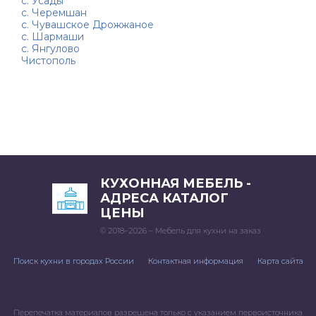
с. Усады
с. Черемшан
с. Чувашское Дрожжаное
с. Шармаши
с. Янгулово
Чистополь
КУХОННАЯ МЕБЕЛЬ -
АДРЕСА КАТАЛОГ
ЦЕНЫ
© 2018–2026 – Мебель для кухни на заказ
Поиск кухни в городах России
Контактная информация
Карта сайта
Перепечатка материалов разрешена только с указанием первоисточника