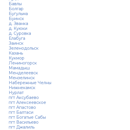
Бавлы
Болгар
Бугульма
Буинск
д. Званка
д. Куюки
д. Суровка
Елабуга
Заинск
Зеленодольск
Казань
Кукмор
Лениногорск
Мамадыш
Менделеевск
Мензелинск
Набережные Челны
Нижнекамск
Нурлат
пгт Аксубаево
пгт Алексеевское
пгт Апастово
пгт Балтаси
пгт Богатые Сабы
пгт Васильево
пгт Джалиль