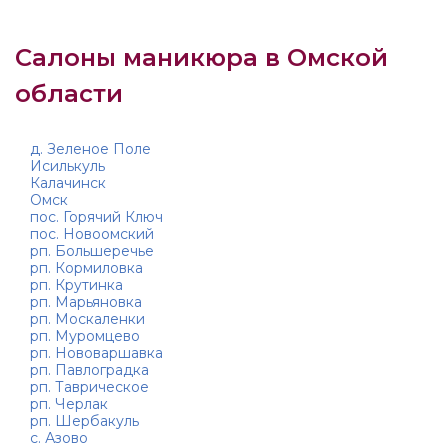
Салоны маникюра в Омской
области
д. Зеленое Поле
Исилькуль
Калачинск
Омск
пос. Горячий Ключ
пос. Новоомский
рп. Большеречье
рп. Кормиловка
рп. Крутинка
рп. Марьяновка
рп. Москаленки
рп. Муромцево
рп. Нововаршавка
рп. Павлоградка
рп. Таврическое
рп. Черлак
рп. Шербакуль
с. Азово