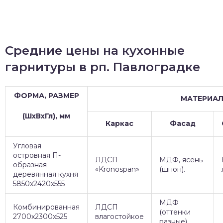
Средние цены на кухонные
гарнитуры в рп. Павлоградке
ФОРМА, РАЗМЕР
МАТЕРИА
(ШхВхГл), мм
Каркас
Фасад
Угловая
островная П-
ЛДСП
МДФ, ясень
образная
«Kronospan»
(шпон).
деревянная кухня
5850х2420х555
МДФ
Комбинированная
ЛДСП
(оттенки
2700х2300х525
влагостойкое
разные)