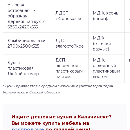
Угловая
островная П-
ЛДСП
МДФ, ясень
образная
«Kronospan»
(шпон).
деревянная кухня
5850х2420х555
МДФ
Комбинированная
ЛДСП
(оттенки
2700х2300х525
влагостойкое
разные)
ДСП,
МДФ,
Кухня
оклеенное
оклеенный
пластиковая
пластиковым
пластиковым
Любой размер
листом.
листом.
* Цены приводятся в среднем значении с учетом территории
Калачинска и Омской области.
Ищите дешевые кухни в Калачинске?
Вы можете купить мебель на
распродаже
по лучшей цене!