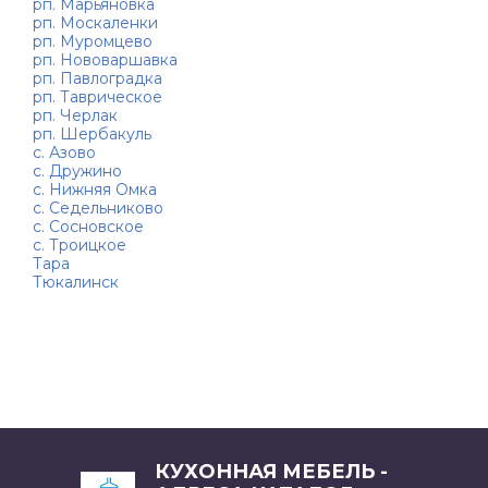
рп. Марьяновка
рп. Москаленки
рп. Муромцево
рп. Нововаршавка
рп. Павлоградка
рп. Таврическое
рп. Черлак
рп. Шербакуль
с. Азово
с. Дружино
с. Нижняя Омка
с. Седельниково
с. Сосновское
с. Троицкое
Тара
Тюкалинск
КУХОННАЯ МЕБЕЛЬ -