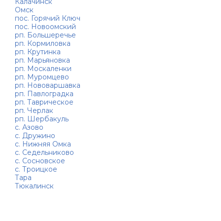
Калачинск
Омск
пос. Горячий Ключ
пос. Новоомский
рп. Большеречье
рп. Кормиловка
рп. Крутинка
рп. Марьяновка
рп. Москаленки
рп. Муромцево
рп. Нововаршавка
рп. Павлоградка
рп. Таврическое
рп. Черлак
рп. Шербакуль
с. Азово
с. Дружино
с. Нижняя Омка
с. Седельниково
с. Сосновское
с. Троицкое
Тара
Тюкалинск