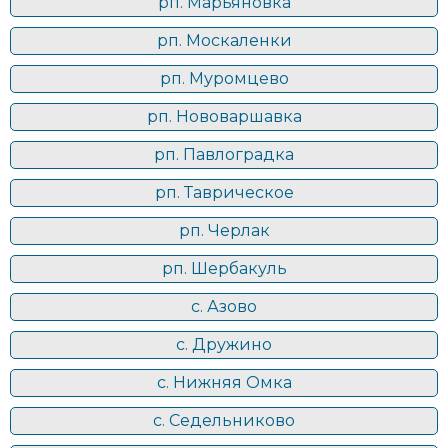
рп. Марьяновка
рп. Москаленки
рп. Муромцево
рп. Нововаршавка
рп. Павлоградка
рп. Таврическое
рп. Черлак
рп. Шербакуль
с. Азово
с. Дружино
с. Нижняя Омка
с. Седельниково