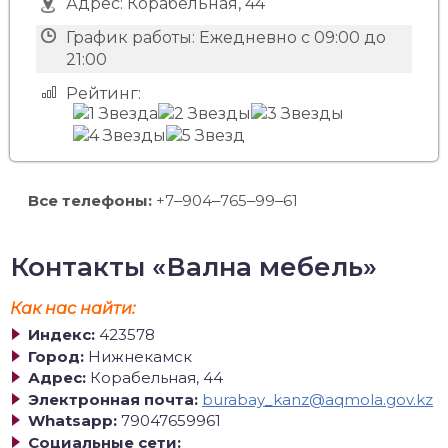
Адрес:
Корабельная, 44
График работы:
Ежедневно с 09:00 до
21:00
Рейтинг:
Все телефоны:
+7‒904‒765‒99‒61
Контакты «Вална мебель»
Как нас найти:
Индекс:
423578
Город:
Нижнекамск
Адрес:
Корабельная, 44
Электронная почта:
burabay_kanz@aqmola.gov.kz
Whatsapp:
79047659961
Социальные сети: