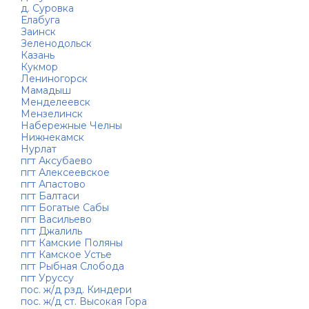
д. Суровка
Елабуга
Заинск
Зеленодольск
Казань
Кукмор
Лениногорск
Мамадыш
Менделеевск
Мензелинск
Набережные Челны
Нижнекамск
Нурлат
пгт Аксубаево
пгт Алексеевское
пгт Апастово
пгт Балтаси
пгт Богатые Сабы
пгт Васильево
пгт Джалиль
пгт Камские Поляны
пгт Камское Устье
пгт Рыбная Слобода
пгт Уруссу
пос. ж/д рзд. Киндери
пос. ж/д ст. Высокая Гора