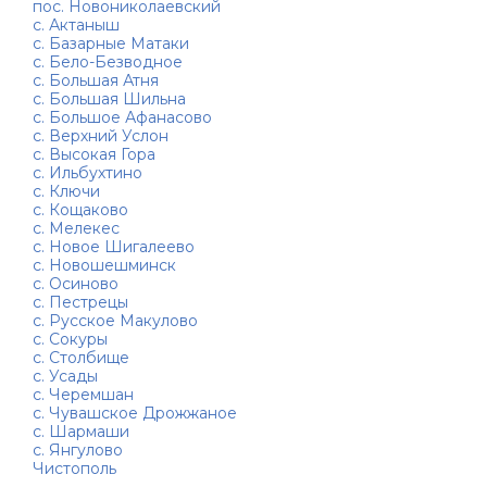
пос. Новониколаевский
с. Актаныш
с. Базарные Матаки
с. Бело-Безводное
с. Большая Атня
с. Большая Шильна
с. Большое Афанасово
с. Верхний Услон
с. Высокая Гора
с. Ильбухтино
с. Ключи
с. Кощаково
с. Мелекес
с. Новое Шигалеево
с. Новошешминск
с. Осиново
с. Пестрецы
с. Русское Макулово
с. Сокуры
с. Столбище
с. Усады
с. Черемшан
с. Чувашское Дрожжаное
с. Шармаши
с. Янгулово
Чистополь