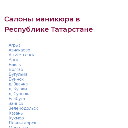
Салоны маникюра в
Республике Татарстане
Агрыз
Азнакаево
Альметьевск
Арск
Бавлы
Болгар
Бугульма
Буинск
д. Званка
д. Куюки
д. Суровка
Елабуга
Заинск
Зеленодольск
Казань
Кукмор
Лениногорск
Мамадыш