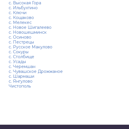
с. Высокая Гора
с. Ильбухтино
с. Ключи
с. Кощаково
с. Мелекес
с. Новое Шигалеево
с. Новошешминск
с. Осиново
с. Пестрецы
с. Русское Макулово
с. Сокуры
с. Столбище
с. Усады
с. Черемшан
с. Чувашское Дрожжаное
с. Шармаши
с. Янгулово
Чистополь