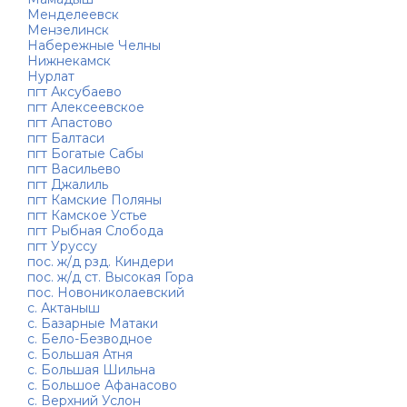
Менделеевск
Мензелинск
Набережные Челны
Нижнекамск
Нурлат
пгт Аксубаево
пгт Алексеевское
пгт Апастово
пгт Балтаси
пгт Богатые Сабы
пгт Васильево
пгт Джалиль
пгт Камские Поляны
пгт Камское Устье
пгт Рыбная Слобода
пгт Уруссу
пос. ж/д рзд. Киндери
пос. ж/д ст. Высокая Гора
пос. Новониколаевский
с. Актаныш
с. Базарные Матаки
с. Бело-Безводное
с. Большая Атня
с. Большая Шильна
с. Большое Афанасово
с. Верхний Услон