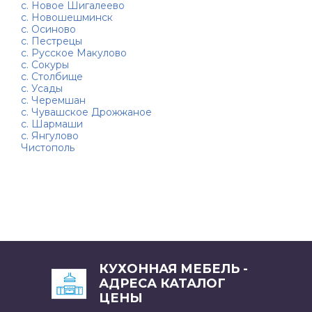
с. Новое Шигалеево
с. Новошешминск
с. Осиново
с. Пестрецы
с. Русское Макулово
с. Сокуры
с. Столбище
с. Усады
с. Черемшан
с. Чувашское Дрожжаное
с. Шармаши
с. Янгулово
Чистополь
КУХОННАЯ МЕБЕЛЬ -
АДРЕСА КАТАЛОГ
ЦЕНЫ