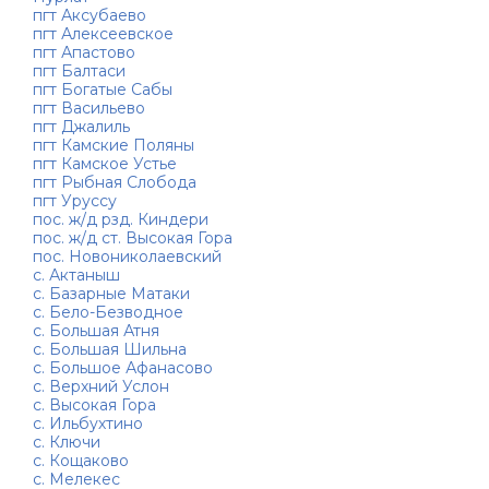
пгт Аксубаево
пгт Алексеевское
пгт Апастово
пгт Балтаси
пгт Богатые Сабы
пгт Васильево
пгт Джалиль
пгт Камские Поляны
пгт Камское Устье
пгт Рыбная Слобода
пгт Уруссу
пос. ж/д рзд. Киндери
пос. ж/д ст. Высокая Гора
пос. Новониколаевский
с. Актаныш
с. Базарные Матаки
с. Бело-Безводное
с. Большая Атня
с. Большая Шильна
с. Большое Афанасово
с. Верхний Услон
с. Высокая Гора
с. Ильбухтино
с. Ключи
с. Кощаково
с. Мелекес