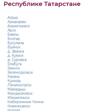
Республике Татарстане
Агрыз
Азнакаево
Альметьевск
Арск
Бавлы
Болгар
Бугульма
Буинск
д. Званка
д. Куюки
д. Суровка
Елабуга
Заинск
Зеленодольск
Казань
Кукмор
Лениногорск
Мамадыш
Менделеевск
Мензелинск
Набережные Челны
Нижнекамск
Нурлат