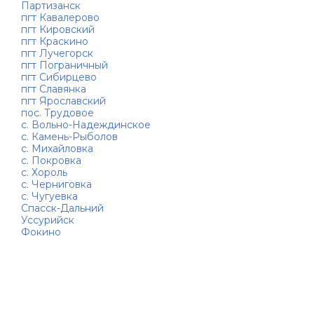
Партизанск
пгт Кавалерово
пгт Кировский
пгт Краскино
пгт Лучегорск
пгт Пограничный
пгт Сибирцево
пгт Славянка
пгт Ярославский
пос. Трудовое
с. Вольно-Надеждинское
с. Камень-Рыболов
с. Михайловка
с. Покровка
с. Хороль
с. Черниговка
с. Чугуевка
Спасск-Дальний
Уссурийск
Фокино