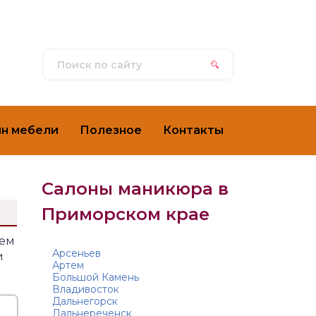
ин мебели
Полезное
Контакты
Салоны маникюра в
Приморском крае
ием
Арсеньев
и
Артем
Большой Камень
Владивосток
Дальнегорск
Дальнереченск