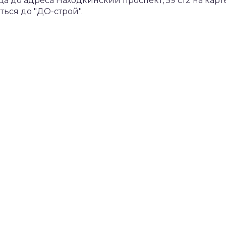
 до адреса Находкинский проспект, 59 ст2 на карт
ься до "ДО-строй".