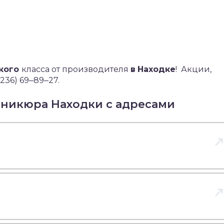
окого
класса от производителя
в
Находке
!
Акции,
236) 69‒89‒27.
аникюра Находки с адресами