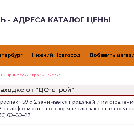
Ь - АДРЕСА КАТАЛОГ ЦЕНЫ
етербург
Нижний Новгород
Добавить магаз
ая
»
Приморский край
»
Находка
Находке от "ДО-строй"
роспект, 59 ст2 занимается продажей и изготовлен
. Всю информацию по оформлению заказов и покупк
6) 69‒89‒27.