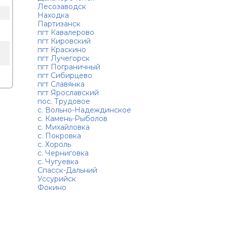
Лесозаводск
Находка
Партизанск
пгт Кавалерово
пгт Кировский
пгт Краскино
пгт Лучегорск
пгт Пограничный
пгт Сибирцево
пгт Славянка
пгт Ярославский
пос. Трудовое
с. Вольно-Надеждинское
с. Камень-Рыболов
с. Михайловка
с. Покровка
с. Хороль
с. Черниговка
с. Чугуевка
Спасск-Дальний
Уссурийск
Фокино