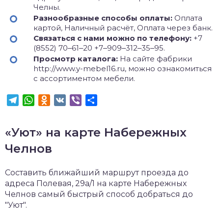
Челны.
Разнообразные способы оплаты:
Оплата
картой, Наличный расчёт, Оплата через банк.
Связаться с нами можно по телефону:
+7
(8552) 70‒61‒20 +7‒909‒312‒35‒95.
Просмотр каталога:
На сайте фабрики
http://www.y-mebel16.ru, можно ознакомиться
с ассортиментом мебели.
Telegram
WhatsApp
Odnoklassniki
VK
Viber
Отправить
«Уют» на карте Набережных
Челнов
Составить ближайший маршрут проезда до
адреса Полевая, 29а/1 на карте Набережных
Челнов самый быстрый способ добраться до
"Уют".