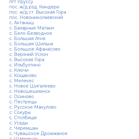
пгт Уруссу
пос. ж/д рзд. Киндери
пос. ж/д ст. Высокая Гора
пос. Новониколаевский
с. Актаныш
с. Базарные Матаки
с. Бело-Безводное
с. Большая Атня
с. Большая Шильна
с. Большое Афанасово
с. Верхний Услон
с. Высокая Гора
с. Ильбухтино
с. Ключи
с. Кощаково
с. Мелекес
с. Новое Шигалеево
с. Новошешминск
с. Осиново
с. Пестрецы
с. Русское Макулово
с. Сокуры
с. Столбище
с. Усады
с. Черемшан
с. Чувашское Дрожжаное
с. Шармаши