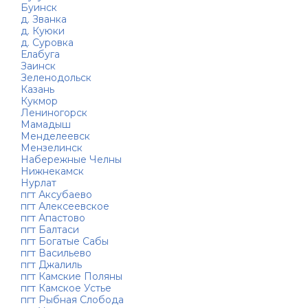
Буинск
д. Званка
д. Куюки
д. Суровка
Елабуга
Заинск
Зеленодольск
Казань
Кукмор
Лениногорск
Мамадыш
Менделеевск
Мензелинск
Набережные Челны
Нижнекамск
Нурлат
пгт Аксубаево
пгт Алексеевское
пгт Апастово
пгт Балтаси
пгт Богатые Сабы
пгт Васильево
пгт Джалиль
пгт Камские Поляны
пгт Камское Устье
пгт Рыбная Слобода