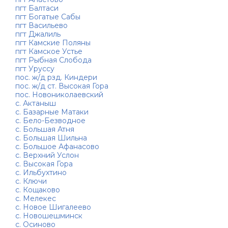
пгт Балтаси
пгт Богатые Сабы
пгт Васильево
пгт Джалиль
пгт Камские Поляны
пгт Камское Устье
пгт Рыбная Слобода
пгт Уруссу
пос. ж/д рзд. Киндери
пос. ж/д ст. Высокая Гора
пос. Новониколаевский
с. Актаныш
с. Базарные Матаки
с. Бело-Безводное
с. Большая Атня
с. Большая Шильна
с. Большое Афанасово
с. Верхний Услон
с. Высокая Гора
с. Ильбухтино
с. Ключи
с. Кощаково
с. Мелекес
с. Новое Шигалеево
с. Новошешминск
с. Осиново