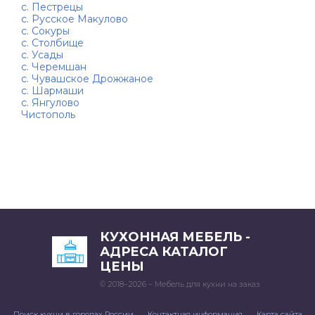
с. Пестрецы
с. Русское Макулово
с. Сокуры
с. Столбище
с. Усады
с. Черемшан
с. Чувашское Дрожжаное
с. Шармаши
с. Янгулово
Чистополь
КУХОННАЯ МЕБЕЛЬ -
АДРЕСА КАТАЛОГ
ЦЕНЫ
© 2018–2026 – Мебель для кухни на заказ
Поиск кухни в городах России
Контактная информация
Карта сайта