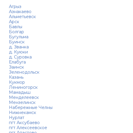
Агрыз
Азнакаево
Альметьевск
Арск
Бавлы
Болгар
Бугульма
Буинск
д. Званка
д. Куюки
д. Суровка
Елабуга
Заинск
Зеленодольск
Казань
Кукмор
Лениногорск
Мамадыш
Менделеевск
Мензелинск
Набережные Челны
Нижнекамск
Нурлат
пгт Аксубаево
пгт Алексеевское
пгт Апастово