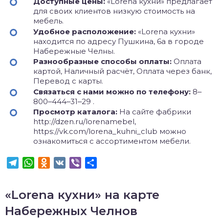
Доступные цены:
«Lorena кухни» предлагает
для своих клиентов низкую стоимость на
мебель.
Удобное расположение:
«Lorena кухни»
находится по адресу Пушкина, 6а в городе
Набережные Челны.
Разнообразные способы оплаты:
Оплата
картой, Наличный расчёт, Оплата через банк,
Перевод с карты.
Связаться с нами можно по телефону:
8‒
800‒444‒31‒29 .
Просмотр каталога:
На сайте фабрики
http://dzen.ru/lorenamebel,
https://vk.com/lorena_kuhni_club можно
ознакомиться с ассортиментом мебели.
Telegram
WhatsApp
Odnoklassniki
VK
Viber
Отправить
«Lorena кухни» на карте
Набережных Челнов