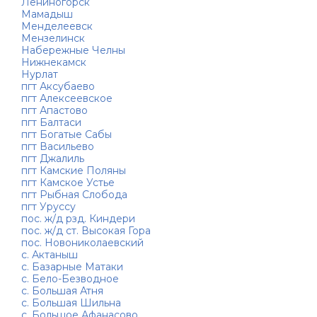
Лениногорск
Мамадыш
Менделеевск
Мензелинск
Набережные Челны
Нижнекамск
Нурлат
пгт Аксубаево
пгт Алексеевское
пгт Апастово
пгт Балтаси
пгт Богатые Сабы
пгт Васильево
пгт Джалиль
пгт Камские Поляны
пгт Камское Устье
пгт Рыбная Слобода
пгт Уруссу
пос. ж/д рзд. Киндери
пос. ж/д ст. Высокая Гора
пос. Новониколаевский
с. Актаныш
с. Базарные Матаки
с. Бело-Безводное
с. Большая Атня
с. Большая Шильна
с. Большое Афанасово