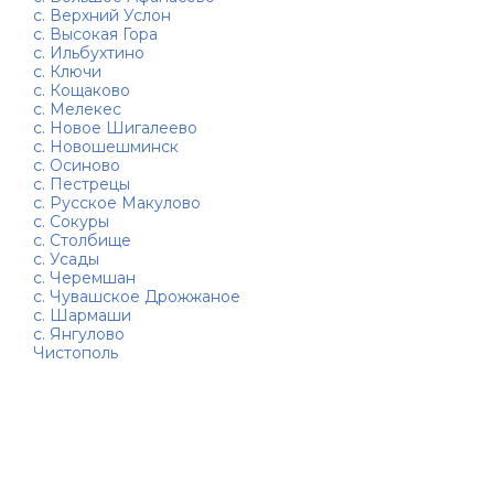
с. Верхний Услон
с. Высокая Гора
с. Ильбухтино
с. Ключи
с. Кощаково
с. Мелекес
с. Новое Шигалеево
с. Новошешминск
с. Осиново
с. Пестрецы
с. Русское Макулово
с. Сокуры
с. Столбище
с. Усады
с. Черемшан
с. Чувашское Дрожжаное
с. Шармаши
с. Янгулово
Чистополь