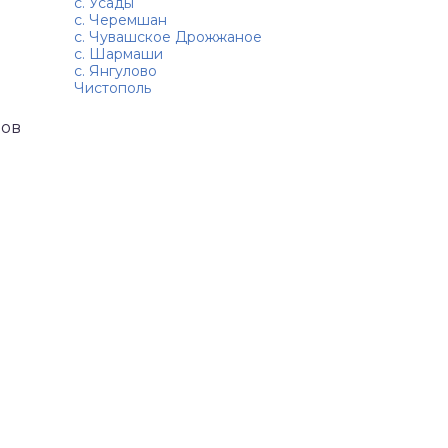
с. Усады
с. Черемшан
с. Чувашское Дрожжаное
с. Шармаши
с. Янгулово
Чистополь
нов