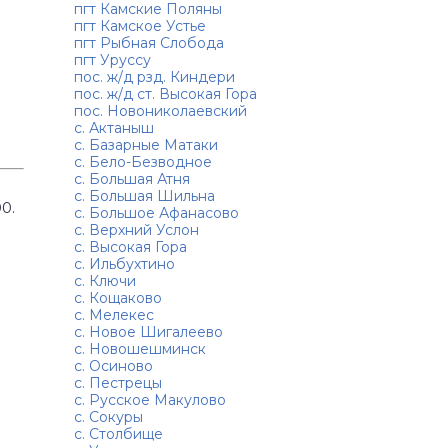
пгт Камские Поляны
пгт Камское Устье
пгт Рыбная Слобода
пгт Уруссу
пос. ж/д рзд. Киндери
пос. ж/д ст. Высокая Гора
пос. Новониколаевский
с. Актаныш
с. Базарные Матаки
с. Бело-Безводное
с. Большая Атня
с. Большая Шильна
00.
с. Большое Афанасово
с. Верхний Услон
с. Высокая Гора
с. Ильбухтино
с. Ключи
с. Кощаково
с. Мелекес
с. Новое Шигалеево
с. Новошешминск
с. Осиново
с. Пестрецы
с. Русское Макулово
с. Сокуры
с. Столбище