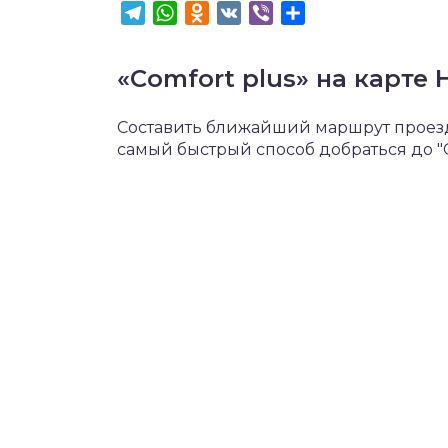
Telegram
WhatsApp
Odnoklassniki
VK
Viber
Отправить
«Comfort plus» на карте
Составить ближайший маршрут проезд
самый быстрый способ добраться до "C