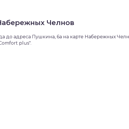
 Набережных Челнов
а до адреса Пушкина, 6а на карте Набережных Чел
omfort plus".