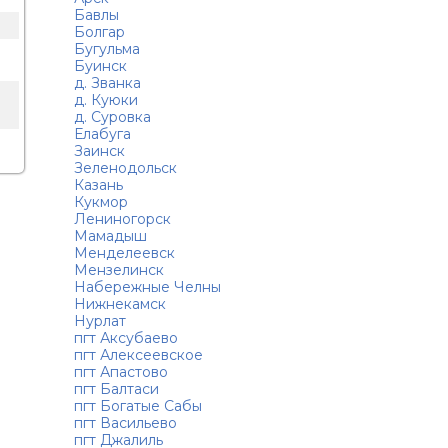
Бавлы
Болгар
Бугульма
Буинск
д. Званка
д. Куюки
д. Суровка
Елабуга
Заинск
Зеленодольск
Казань
Кукмор
Лениногорск
Мамадыш
Менделеевск
Мензелинск
Набережные Челны
Нижнекамск
Нурлат
пгт Аксубаево
пгт Алексеевское
пгт Апастово
пгт Балтаси
пгт Богатые Сабы
пгт Васильево
пгт Джалиль