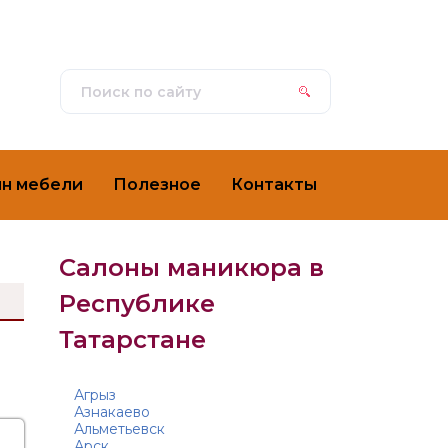
ин мебели
Полезное
Контакты
Салоны маникюра в
Республике
Татарстане
Агрыз
Азнакаево
Альметьевск
Арск