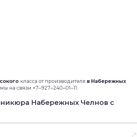
ысокого
класса от производителя
в
Набережных
мы на связи +7‒927‒240‒01‒11.
аникюра Набережных Челнов с