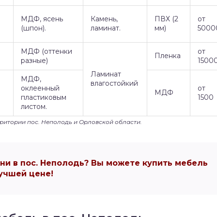
МДФ, ясень
Камень,
ПВХ (2
от
(шпон).
ламинат.
мм)
5000
МДФ (оттенки
от
Пленка
разные)
1500
Ламинат
МДФ,
влагостойкий
оклеенный
от
МДФ
пластиковым
1500
листом.
рритории пос. Неполодь и Орловской области.
и в пос. Неполодь? Вы можете купить мебель
учшей цене!