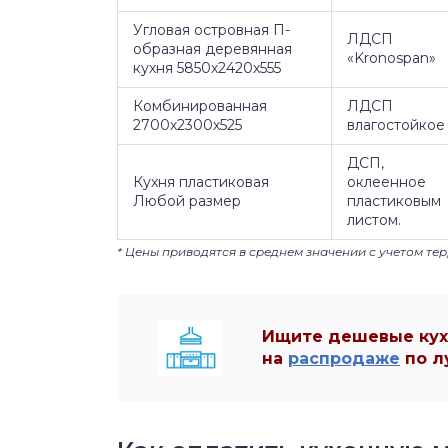
Угловая островная П-
ЛДСП
образная деревянная
«Kronospan»
кухня 5850х2420х555
Комбинированная
ЛДСП
2700х2300х525
влагостойкое
ДСП,
Кухня пластиковая
оклеенное
Любой размер
пластиковым
листом.
* Цены приводятся в среднем значении с учетом те
Ищите дешевые кухн
на
распродаже
по л