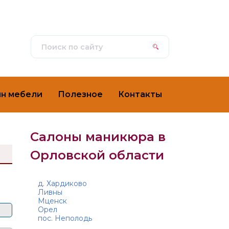
ин мебели
Полезное
Контакты
Салоны маникюра в
Орловской области
д. Хардиково
Ливны
Мценск
Орел
пос. Неполодь