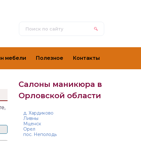
ин мебели
Полезное
Контакты
Салоны маникюра в
Орловской области
е,
д. Хардиково
Ливны
Мценск
Орел
пос. Неполодь