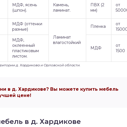
МДФ, ясень
Камень,
ПВХ (2
от
(шпон).
ламинат.
мм)
5000
МДФ (оттенки
от
Пленка
разные)
1500
Ламинат
МДФ,
влагостойкий
оклеенный
от
МДФ
пластиковым
1500
листом.
рритории д. Хардикова и Орловской области.
и в д. Хардикове? Вы можете купить мебель
учшей цене!
ебель в д. Хардикове