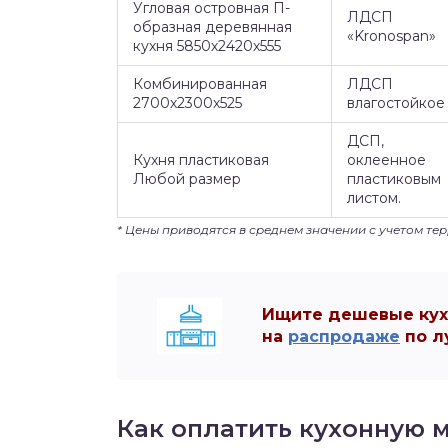
Угловая островная П-
ЛДСП
образная деревянная
«Kronospan»
кухня 5850х2420х555
Комбинированная
ЛДСП
2700х2300х525
влагостойкое
ДСП,
Кухня пластиковая
оклеенное
Любой размер
пластиковым
листом.
* Цены приводятся в среднем значении с учетом те
Ищите дешевые кухн
на
распродаже
по л
Как оплатить кухонную м