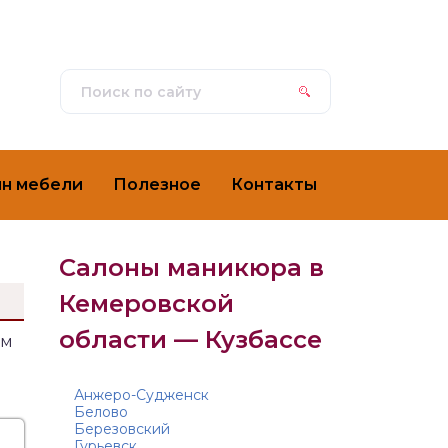
ин мебели
Полезное
Контакты
Салоны маникюра в
Кемеровской
области — Кузбассе
ем
Анжеро-Судженск
Белово
Березовский
Гурьевск