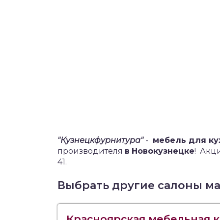
"Кузнецкфурнитура"
-
мебель для ку
производителя
в
Новокузнецке
!
Акции
41.
Выбрать другие салоны м
Красноярская мебельная 