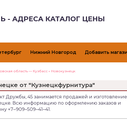
Ь - АДРЕСА КАТАЛОГ ЦЕНЫ
етербург
Нижний Новгород
Добавить магаз
овская область — Кузбасс
»
Новокузнецк
нецке от "Кузнецкфурнитура"
кт Дружбы, 45 занимается продажей и изготовлени
знецке. Всю информацию по оформлению заказов и
ну +7‒909‒509‒41‒41.