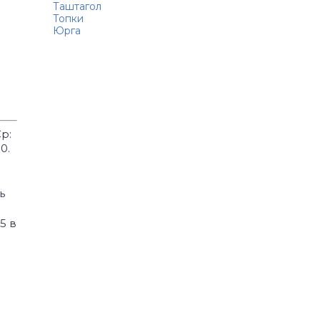
Таштагол
Топки
Юрга
Ср:
0.
ь
5 в