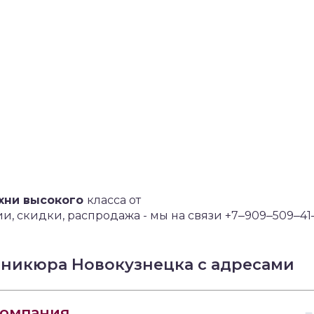
хни высокого
класса от
, скидки, распродажа - мы на связи +7‒909‒509‒41
аникюра Новокузнецка с адресами
компания