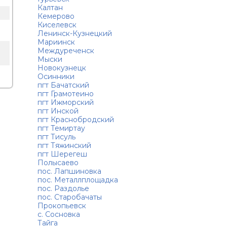
Калтан
Кемерово
Киселевск
Ленинск-Кузнецкий
Мариинск
Междуреченск
Мыски
Новокузнецк
Осинники
пгт Бачатский
пгт Грамотеино
пгт Ижморский
пгт Инской
пгт Краснобродский
пгт Темиртау
пгт Тисуль
пгт Тяжинский
пгт Шерегеш
Полысаево
пос. Лапшиновка
пос. Металлплощадка
пос. Раздолье
пос. Старобачаты
Прокопьевск
с. Сосновка
Тайга