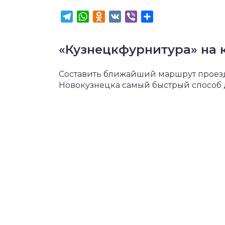
Telegram
WhatsApp
Odnoklassniki
VK
Viber
Отправить
«Кузнецкфурнитура» на 
Составить ближайший маршрут проезда
Новокузнецка самый быстрый способ д