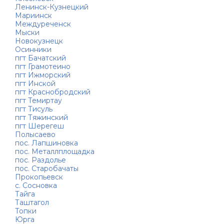
Ленинск-Кузнецкий
Мариинск
Междуреченск
Мыски
Новокузнецк
Осинники
пгт Бачатский
пгт Грамотеино
пгт Ижморский
пгт Инской
пгт Краснобродский
пгт Темиртау
пгт Тисуль
пгт Тяжинский
пгт Шерегеш
Полысаево
пос. Лапшиновка
пос. Металлплощадка
пос. Раздолье
пос. Старобачаты
Прокопьевск
с. Сосновка
Тайга
Таштагол
Топки
Юрга