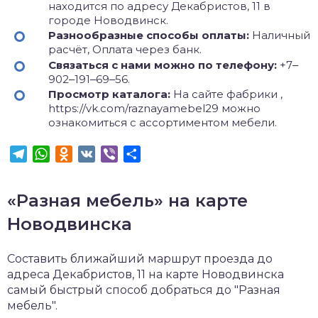
находится по адресу Декабристов, 11 в
городе Новодвинск.
Разнообразные способы оплаты:
Наличный
расчёт, Оплата через банк.
Связаться с нами можно по телефону:
+7‒
902‒191‒69‒56.
Просмотр каталога:
На сайте фабрики ,
https://vk.com/raznayamebel29 можно
ознакомиться с ассортиментом мебели.
Telegram
WhatsApp
Odnoklassniki
VK
Viber
Отправить
«Разная мебель» на карте
Новодвинска
Составить ближайший маршрут проезда до
адреса Декабристов, 11 на карте Новодвинска
самый быстрый способ добраться до "Разная
мебель".