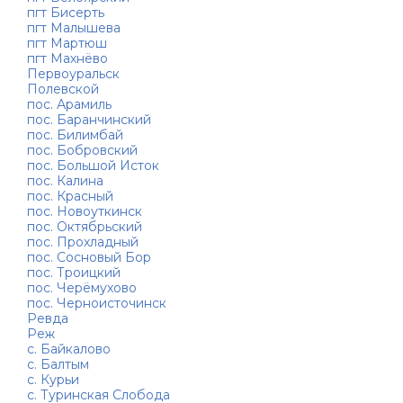
пгт Бисерть
пгт Малышева
пгт Мартюш
пгт Махнёво
Первоуральск
Полевской
пос. Арамиль
пос. Баранчинский
пос. Билимбай
пос. Бобровский
пос. Большой Исток
пос. Калина
пос. Красный
пос. Новоуткинск
пос. Октябрьский
пос. Прохладный
пос. Сосновый Бор
пос. Троицкий
пос. Черёмухово
пос. Черноисточинск
Ревда
Реж
с. Байкалово
с. Балтым
с. Курьи
с. Туринская Слобода