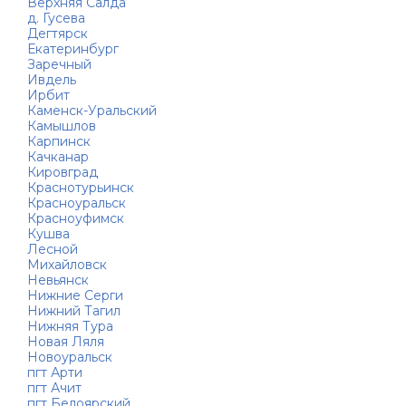
Верхняя Салда
д. Гусева
Дегтярск
Екатеринбург
Заречный
Ивдель
Ирбит
Каменск-Уральский
Камышлов
Карпинск
Качканар
Кировград
Краснотурьинск
Красноуральск
Красноуфимск
Кушва
Лесной
Михайловск
Невьянск
Нижние Серги
Нижний Тагил
Нижняя Тура
Новая Ляля
Новоуральск
пгт Арти
пгт Ачит
пгт Белоярский