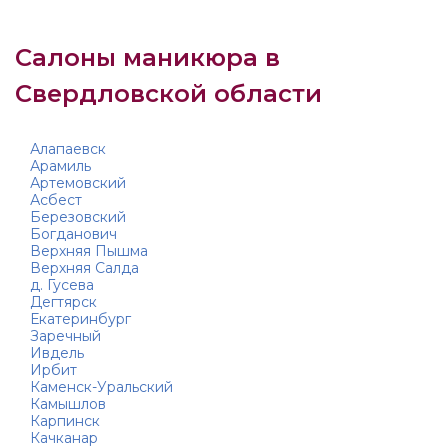
Салоны маникюра в
Свердловской области
Алапаевск
Арамиль
Артемовский
Асбест
Березовский
Богданович
Верхняя Пышма
Верхняя Салда
д. Гусева
Дегтярск
Екатеринбург
Заречный
Ивдель
Ирбит
Каменск-Уральский
Камышлов
Карпинск
Качканар