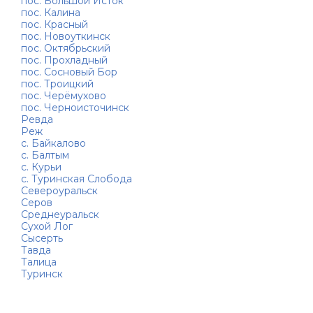
пос. Большой Исток
пос. Калина
пос. Красный
пос. Новоуткинск
пос. Октябрьский
пос. Прохладный
пос. Сосновый Бор
пос. Троицкий
пос. Черёмухово
пос. Черноисточинск
Ревда
Реж
с. Байкалово
с. Балтым
с. Курьи
с. Туринская Слобода
Североуральск
Серов
Среднеуральск
Сухой Лог
Сысерть
Тавда
Талица
Туринск