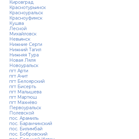
Кировград
Краснотурьинск
Красноуральск
Красноуфимск
Кушва
Лесной
Михайловск
Невьянск
Нижние Серги
Нижний Тагил
Нижняя Тура
Новая Ляля
Новоуральск
пгт Арти
пгт Ачит
пгт Белоярский
пгт Бисерть
пгт Малышева
пгт Мартюш
пгт Махнёво
Первоуральск
Полевской
пос. Арамиль
пос. Баранчинский
пос. Билимбай
пос. Бобровский