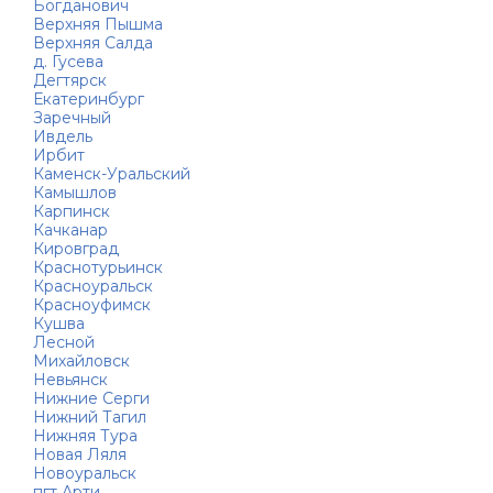
Богданович
Верхняя Пышма
Верхняя Салда
д. Гусева
Дегтярск
Екатеринбург
Заречный
Ивдель
Ирбит
Каменск-Уральский
Камышлов
Карпинск
Качканар
Кировград
Краснотурьинск
Красноуральск
Красноуфимск
Кушва
Лесной
Михайловск
Невьянск
Нижние Серги
Нижний Тагил
Нижняя Тура
Новая Ляля
Новоуральск
пгт Арти