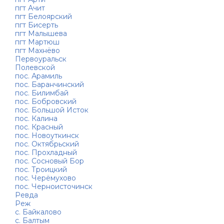
пгт Ачит
пгт Белоярский
пгт Бисерть
пгт Малышева
пгт Мартюш
пгт Махнёво
Первоуральск
Полевской
пос. Арамиль
пос. Баранчинский
пос. Билимбай
пос. Бобровский
пос. Большой Исток
пос. Калина
пос. Красный
пос. Новоуткинск
пос. Октябрьский
пос. Прохладный
пос. Сосновый Бор
пос. Троицкий
пос. Черёмухово
пос. Черноисточинск
Ревда
Реж
с. Байкалово
с. Балтым