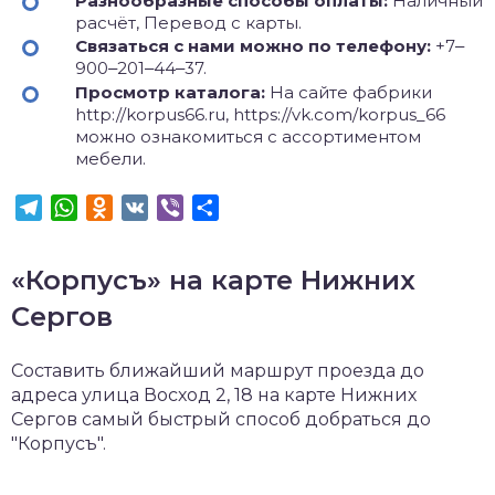
Разнообразные способы оплаты:
Наличный
расчёт, Перевод с карты.
Связаться с нами можно по телефону:
+7‒
900‒201‒44‒37.
Просмотр каталога:
На сайте фабрики
http://korpus66.ru, https://vk.com/korpus_66
можно ознакомиться с ассортиментом
мебели.
Telegram
WhatsApp
Odnoklassniki
VK
Viber
Отправить
«Корпусъ» на карте Нижних
Сергов
Составить ближайший маршрут проезда до
адреса улица Восход 2, 18 на карте Нижних
Сергов самый быстрый способ добраться до
"Корпусъ".