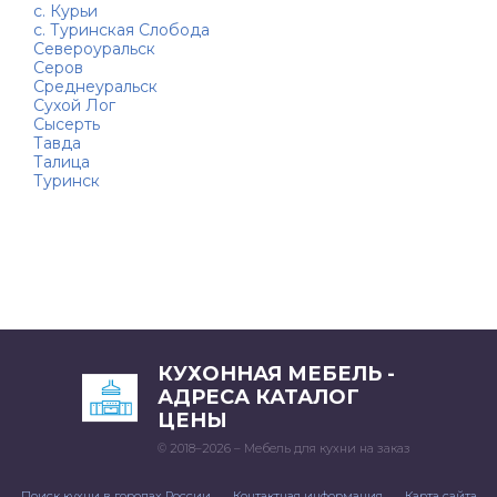
с. Курьи
с. Туринская Слобода
Североуральск
Серов
Среднеуральск
Сухой Лог
Сысерть
Тавда
Талица
Туринск
КУХОННАЯ МЕБЕЛЬ -
АДРЕСА КАТАЛОГ
ЦЕНЫ
© 2018–2026 – Мебель для кухни на заказ
Поиск кухни в городах России
Контактная информация
Карта сайта