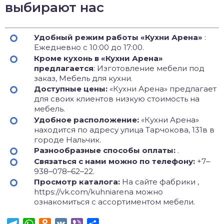
выбирают нас
Удобный режим работы «Кухни Арена»
:
Ежедневно с 10:00 до 17:00.
Кроме кухонь в «Кухни Арена»
предлагается
: Изготовление мебели под
заказ, Мебель для кухни.
Доступные цены:
«Кухни Арена» предлагает
для своих клиентов низкую стоимость на
мебель.
Удобное расположение:
«Кухни Арена»
находится по адресу улица Тарчокова, 131в в
городе Нальчик.
Разнообразные способы оплаты:
.
Связаться с нами можно по телефону:
+7‒
938‒078‒62‒22.
Просмотр каталога:
На сайте фабрики ,
https://vk.com/kuhniarena можно
ознакомиться с ассортиментом мебели.
Telegram
WhatsApp
Odnoklassniki
VK
Viber
Отправить