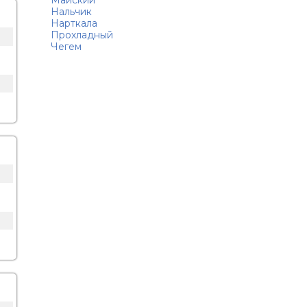
Майский
Нальчик
Нарткала
Прохладный
Чегем