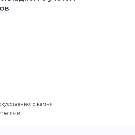
ов
скусственного камня
сителями