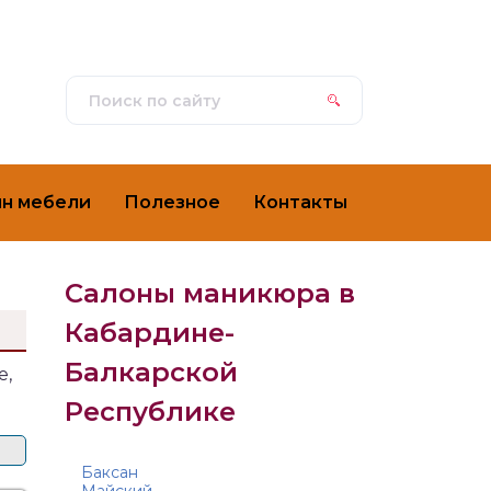
ин мебели
Полезное
Контакты
Салоны маникюра в
Кабардине-
Балкарской
е,
Республике
Баксан