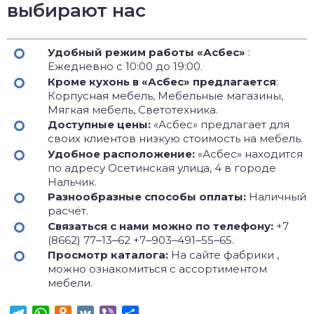
выбирают нас
Удобный режим работы «Асбес»
:
Ежедневно с 10:00 до 19:00.
Кроме кухонь в «Асбес» предлагается
:
Корпусная мебель, Мебельные магазины,
Мягкая мебель, Светотехника.
Доступные цены:
«Асбес» предлагает для
своих клиентов низкую стоимость на мебель.
Удобное расположение:
«Асбес» находится
по адресу Осетинская улица, 4 в городе
Нальчик.
Разнообразные способы оплаты:
Наличный
расчёт.
Связаться с нами можно по телефону:
+7
(8662) 77‒13‒62 +7‒903‒491‒55‒65.
Просмотр каталога:
На сайте фабрики ,
можно ознакомиться с ассортиментом
мебели.
Telegram
WhatsApp
Odnoklassniki
VK
Viber
Отправить