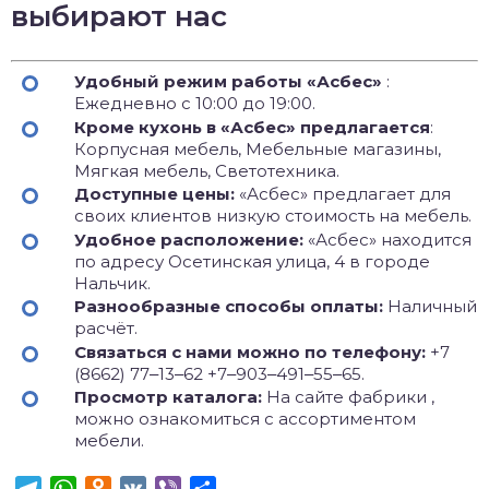
выбирают нас
Удобный режим работы «Асбес»
:
Ежедневно с 10:00 до 19:00.
Кроме кухонь в «Асбес» предлагается
:
Корпусная мебель, Мебельные магазины,
Мягкая мебель, Светотехника.
Доступные цены:
«Асбес» предлагает для
своих клиентов низкую стоимость на мебель.
Удобное расположение:
«Асбес» находится
по адресу Осетинская улица, 4 в городе
Нальчик.
Разнообразные способы оплаты:
Наличный
расчёт.
Связаться с нами можно по телефону:
+7
(8662) 77‒13‒62 +7‒903‒491‒55‒65.
Просмотр каталога:
На сайте фабрики ,
можно ознакомиться с ассортиментом
мебели.
Telegram
WhatsApp
Odnoklassniki
VK
Viber
Отправить