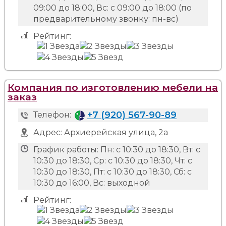
09:00 до 18:00, Вс: с 09:00 до 18:00 (по
предварительному звонку: пн-вс)
Рейтинг:
Компания по изготовлению мебели на
заказ
+7 (920) 567-90-89
Телефон:
Адрес:
Архиерейская улица, 2а
График работы:
Пн: с 10:30 до 18:30, Вт: с
10:30 до 18:30, Ср: с 10:30 до 18:30, Чт: с
10:30 до 18:30, Пт: с 10:30 до 18:30, Сб: с
10:30 до 16:00, Вс: выходной
Рейтинг: