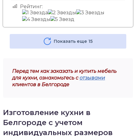
Рейтинг:
Показать еще 15
Перед тем как заказать и купить мебель
для кухни, ознакомьтесь с
отзывами
клиентов в Белгороде
Изготовление кухни в
Белгороде с учетом
индивидуальных размеров