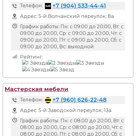
+7 (904) 533-44-41
Телефон:
Адрес:
5-й Волчанский переулок, 8а
График работы:
Пн: с 09:00 до 20:00, Вт: с
09:00 до 20:00, Ср: с 09:00 до 20:00, Чт: с
09:00 до 20:00, Пт: с 09:00 до 20:00, Сб: с
09:00 до 20:00, Вс: выходной
Рейтинг:
Мастерская мебели
+7 (960) 626-22-48
Телефон:
Адрес:
5-й Заводской переулок, 13а
График работы:
Пн: с 08:00 до 20:00, Вт: с
08:00 до 20:00, Ср: с 08:00 до 20:00, Чт: с
08:00 до 20:00, Пт: с 08:00 до 20:00, Сб: с