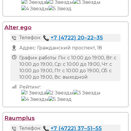
Alter ego
+7 (4722) 20‒22‒35
Телефон:
Адрес:
Гражданский проспект, 18
График работы:
Пн: с 10:00 до 19:00, Вт: с
10:00 до 19:00, Ср: с 10:00 до 19:00, Чт: с
10:00 до 19:00, Пт: с 10:00 до 19:00, Сб: с
10:00 до 19:00, Вс: выходной
Рейтинг:
Raumplus
+7 (4722) 37‒51‒55
Телефон: