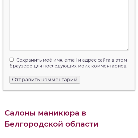
Сохранить моё имя, email и адрес сайта в этом
браузере для последующих моих комментариев.
Салоны маникюра в
Белгородской области