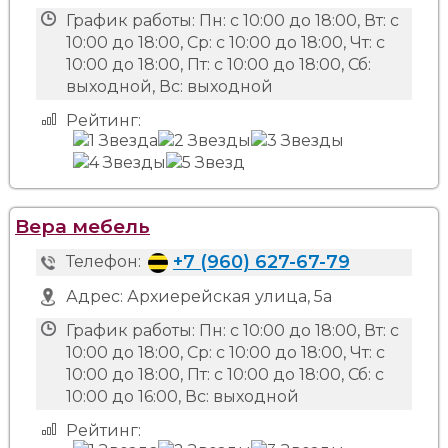
График работы:
Пн: с 10:00 до 18:00, Вт: с
10:00 до 18:00, Ср: с 10:00 до 18:00, Чт: с
10:00 до 18:00, Пт: с 10:00 до 18:00, Сб:
выходной, Вс: выходной
Рейтинг:
Вера мебель
+7 (960) 627-67-79
Телефон:
Адрес:
Архиерейская улица, 5а
График работы:
Пн: с 10:00 до 18:00, Вт: с
10:00 до 18:00, Ср: с 10:00 до 18:00, Чт: с
10:00 до 18:00, Пт: с 10:00 до 18:00, Сб: с
10:00 до 16:00, Вс: выходной
Рейтинг: