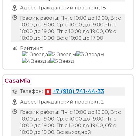
Адрес:
Гражданский проспект, 18
График работы:
Пн: с 10:00 до 19:00, Вт: с
10:00 до 19:00, Ср: с 10:00 до 19:00, Чт: с
10:00 до 19:00, Пт: с 10:00 до 19:00, Сб: с
10:00 до 19:00, Вс: с 10:00 до 17:00
Рейтинг:
CasaMia
+7 (910) 741-44-33
Телефон:
Адрес:
Гражданский проспект, 2
График работы:
Пн: с 10:00 до 19:00, Вт: с
10:00 до 19:00, Ср: с 10:00 до 19:00, Чт: с
10:00 до 19:00, Пт: с 10:00 до 19:00, Сб: с
10:00 до 19:00, Вс: выходной