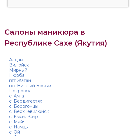
Салоны маникюра в
Республике Сахе (Якутия)
Алдан
Вилюйск
Мирный
Нюрба
пгт Жатай
пгт Нижний Бестях
Покровск
с. Амга
с. Бердигестях
с. Борогонцы
с. Верхневилюйск
с. Кысыл-Сыр
с. Майя
с. Намцы
с. Ой