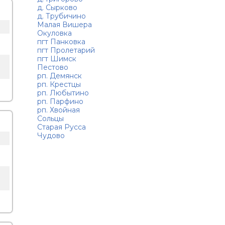
д. Сырково
д. Трубичино
Малая Вишера
Окуловка
пгт Панковка
пгт Пролетарий
пгт Шимск
Пестово
рп. Демянск
рп. Крестцы
рп. Любытино
рп. Парфино
рп. Хвойная
Сольцы
Старая Русса
Чудово