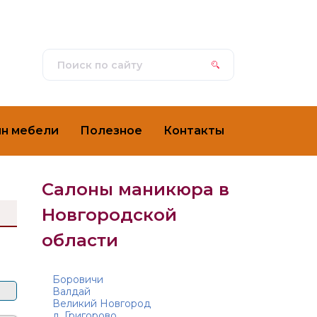
ин мебели
Полезное
Контакты
Салоны маникюра в
я
Новгородской
области
а
Боровичи
Валдай
Великий Новгород
д. Григорово