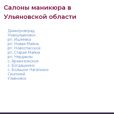
Салоны маникюра в
Ульяновской области
Димитровград
Новоульяновск
рп. Ишеевка
рп. Новая Майна
рп. Новоспасское
рп. Старая Майна
рп. Чердаклы
с. Архангельское
с. Богдашкино
с. Большое Нагаткино
Сенгилей
Ульяновск