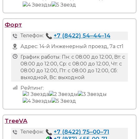
Форт
+7 (8422) 54‒44‒14
Телефон:
Адрес:
14-й Инженерный проезд, 7а ст1
График работы:
Пн: с 08:00 до 12:00, Вт: с
08:00 до 12:00, Ср: с 08:00 до 12:00, Чт: с
08:00 до 12:00, Пт: с 08:00 до 12:00, Сб:
выходной, Вс: выходной
Рейтинг:
TreeVA
+7 (8422) 75‒00‒71
Телефон: