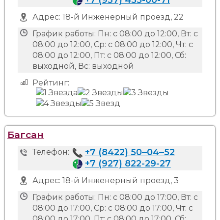
+7 (937) 455-00-71
Адрес:
18-й Инженерный проезд, 22
График работы:
Пн: с 08:00 до 12:00, Вт: с
08:00 до 12:00, Ср: с 08:00 до 12:00, Чт: с
08:00 до 12:00, Пт: с 08:00 до 12:00, Сб:
выходной, Вс: выходной
Рейтинг:
Багсан
+7 (8422) 50‒04‒52
Телефон:
+7 (927) 822-29-27
Адрес:
18-й Инженерный проезд, 3
График работы:
Пн: с 08:00 до 17:00, Вт: с
08:00 до 17:00, Ср: с 08:00 до 17:00, Чт: с
08:00 до 17:00, Пт: с 08:00 до 17:00, Сб: