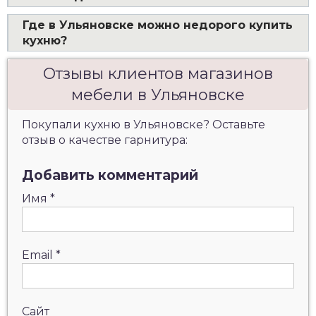
Где в Ульяновске можно недорого купить
кухню?
Отзывы клиентов магазинов
мебели в Ульяновске
Покупали кухню в Ульяновске? Оставьте
отзыв о качестве гарнитура:
Добавить комментарий
Имя
*
Email
*
Сайт