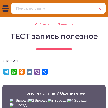
Главная
Полезное
ТЕСТ запись полезное
ячсмить
Telegram
WhatsApp
Odnoklassniki
VK
Viber
Отправить
Помогла статья? Оцените её