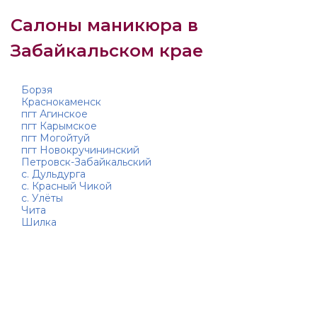
Салоны маникюра в
Забайкальском крае
Борзя
Краснокаменск
пгт Агинское
пгт Карымское
пгт Могойтуй
пгт Новокручининский
Петровск-Забайкальский
с. Дульдурга
с. Красный Чикой
с. Улёты
Чита
Шилка