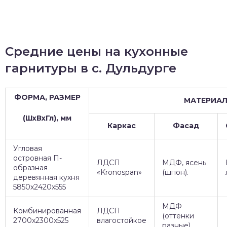
Средние цены на кухонные
гарнитуры в с. Дульдурге
ФОРМА, РАЗМЕР
МАТЕРИА
(ШхВхГл), мм
Каркас
Фасад
Угловая
островная П-
ЛДСП
МДФ, ясень
образная
«Kronospan»
(шпон).
деревянная кухня
5850х2420х555
МДФ
Комбинированная
ЛДСП
(оттенки
2700х2300х525
влагостойкое
разные)