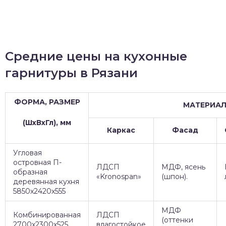
Средние цены на кухонные
гарнитуры в Рязани
ФОРМА, РАЗМЕР
МАТЕРИА
(ШхВхГл), мм
Каркас
Фасад
Угловая
островная П-
ЛДСП
МДФ, ясень
образная
«Kronospan»
(шпон).
деревянная кухня
5850х2420х555
МДФ
Комбинированная
ЛДСП
(оттенки
2700х2300х525
влагостойкое