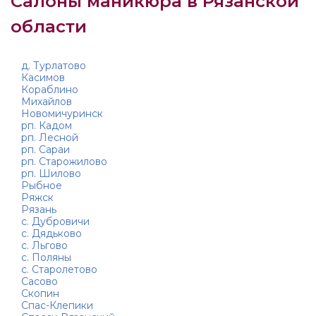
Салоны маникюра в Рязанской
области
д. Турлатово
Касимов
Кораблино
Михайлов
Новомичуринск
рп. Кадом
рп. Лесной
рп. Сараи
рп. Старожилово
рп. Шилово
Рыбное
Ряжск
Рязань
с. Дубровичи
с. Дядьково
с. Льгово
с. Поляны
с. Старолетово
Сасово
Скопин
Спас-Клепики