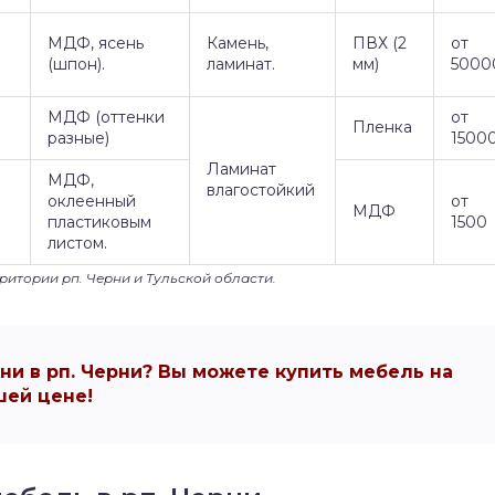
МДФ, ясень
Камень,
ПВХ (2
от
(шпон).
ламинат.
мм)
5000
МДФ (оттенки
от
Пленка
разные)
1500
Ламинат
МДФ,
влагостойкий
оклеенный
от
МДФ
пластиковым
1500
листом.
рритории рп. Черни и Тульской области.
и в рп. Черни? Вы можете купить мебель на
ей цене!