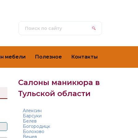
ин мебели
Полезное
Контакты
Салоны маникюра в
Тульской области
Алексин
Барсуки
Белев
Богородицк
Болохово
Венев