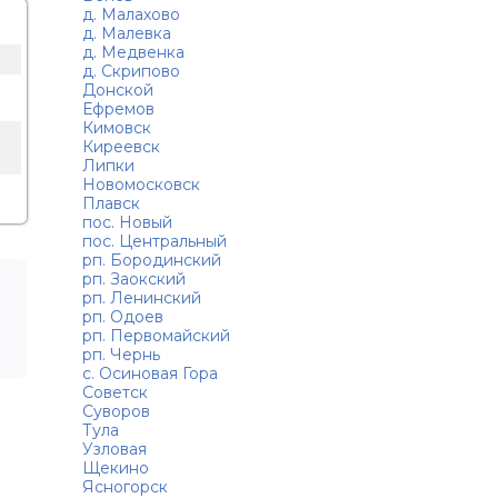
д. Малахово
д. Малевка
д. Медвенка
д. Скрипово
Донской
Ефремов
Кимовск
Киреевск
Липки
Новомосковск
Плавск
пос. Новый
пос. Центральный
рп. Бородинский
рп. Заокский
рп. Ленинский
рп. Одоев
рп. Первомайский
рп. Чернь
с. Осиновая Гора
Советск
Суворов
Тула
Узловая
Щекино
Ясногорск