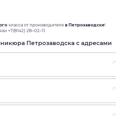
кого
класса от производителя
в
Петрозаводске
!
зи +7(8142) 28‒02‒11.
аникюра Петрозаводска с адресами