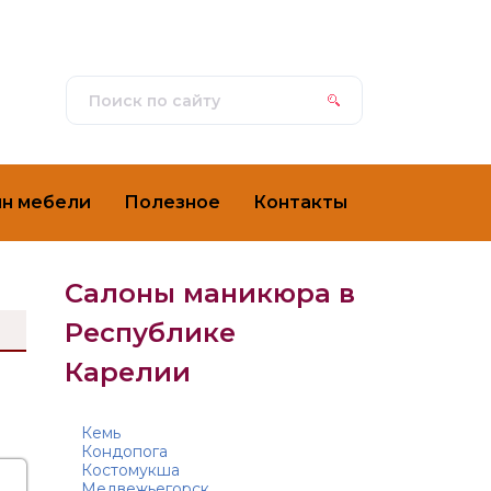
ин мебели
Полезное
Контакты
Салоны маникюра в
Республике
Карелии
Кемь
Кондопога
Костомукша
Медвежьегорск