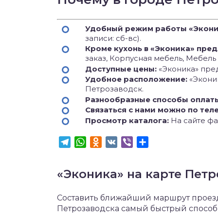
Удобный режим работы «Экон
записи: сб-вс).
Кроме кухонь в «Эконика» пред
заказ, Корпусная мебель, Мебель
Доступные цены:
«Эконика» пред
Удобное расположение:
«Экони
Петрозаводск.
Разнообразные способы оплат
Связаться с нами можно по тел
Просмотр каталога:
На сайте фа
Telegram
WhatsApp
Odnoklassniki
VK
Viber
Отправить
«Эконика» на карте Пет
Составить ближайший маршрут проезда
Петрозаводска самый быстрый способ 