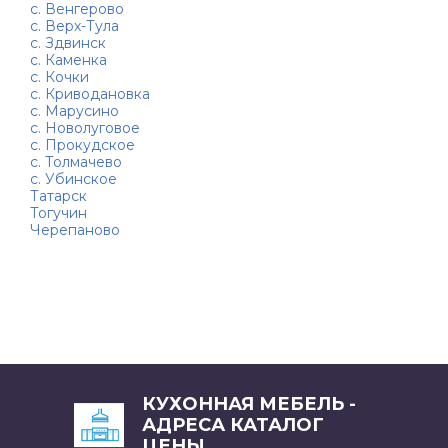
с. Венгерово
с. Верх-Тула
с. Здвинск
с. Каменка
с. Кочки
с. Криводановка
с. Марусино
с. Новолуговое
с. Прокудское
с. Толмачево
с. Убинское
Татарск
Тогучин
Черепаново
КУХОННАЯ МЕБЕЛЬ -
АДРЕСА КАТАЛОГ
ЦЕНЫ