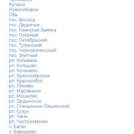
Купино
Новосибирск
Обь
пос. Восход
пос. Двуречье
пос. Каинская Заимка
пос. Озерный
пос. Октябрьский
пос. Тулинский
пос. Чернореченский
пос. Элитный
рп. Колывань
рп. Кольцово
рп. Коченево
рп. Краснозерское
рп. Краснообск
рп. Линево
рп. Маслянино
рп. Мошково
рп. Ордынское
рп. Станционно-Ояшинский
рп. Сузун
рп. Чаны
рп. Чистоозерное
с. Баган
с. Барышево