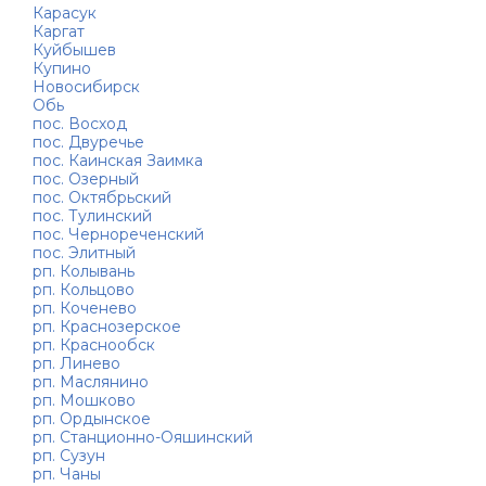
Карасук
Каргат
Куйбышев
Купино
Новосибирск
Обь
пос. Восход
пос. Двуречье
пос. Каинская Заимка
пос. Озерный
пос. Октябрьский
пос. Тулинский
пос. Чернореченский
пос. Элитный
рп. Колывань
рп. Кольцово
рп. Коченево
рп. Краснозерское
рп. Краснообск
рп. Линево
рп. Маслянино
рп. Мошково
рп. Ордынское
рп. Станционно-Ояшинский
рп. Сузун
рп. Чаны