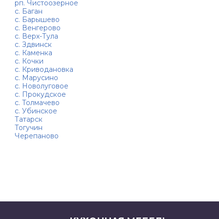
рп. Чистоозерное
с. Баган
с. Барышево
с. Венгерово
с. Верх-Тула
с. Здвинск
с. Каменка
с. Кочки
с. Криводановка
с. Марусино
с. Новолуговое
с. Прокудское
с. Толмачево
с. Убинское
Татарск
Тогучин
Черепаново