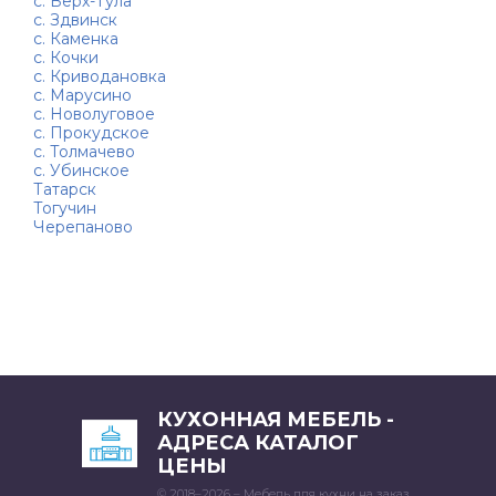
с. Верх-Тула
с. Здвинск
с. Каменка
с. Кочки
с. Криводановка
с. Марусино
с. Новолуговое
с. Прокудское
с. Толмачево
с. Убинское
Татарск
Тогучин
Черепаново
КУХОННАЯ МЕБЕЛЬ -
АДРЕСА КАТАЛОГ
ЦЕНЫ
© 2018–2026 – Мебель для кухни на заказ