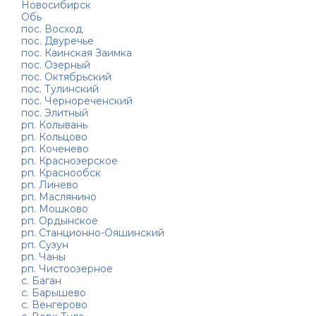
Новосибирск
Обь
пос. Восход
пос. Двуречье
пос. Каинская Заимка
пос. Озерный
пос. Октябрьский
пос. Тулинский
пос. Чернореченский
пос. Элитный
рп. Колывань
рп. Кольцово
рп. Коченево
рп. Краснозерское
рп. Краснообск
рп. Линево
рп. Маслянино
рп. Мошково
рп. Ордынское
рп. Станционно-Ояшинский
рп. Сузун
рп. Чаны
рп. Чистоозерное
с. Баган
с. Барышево
с. Венгерово