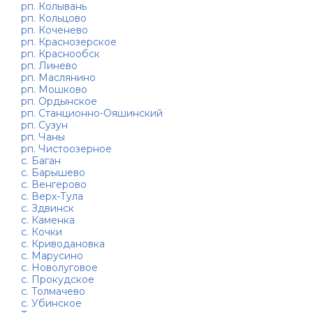
рп. Колывань
рп. Кольцово
рп. Коченево
рп. Краснозерское
рп. Краснообск
рп. Линево
рп. Маслянино
рп. Мошково
рп. Ордынское
рп. Станционно-Ояшинский
рп. Сузун
рп. Чаны
рп. Чистоозерное
с. Баган
с. Барышево
с. Венгерово
с. Верх-Тула
с. Здвинск
с. Каменка
с. Кочки
с. Криводановка
с. Марусино
с. Новолуговое
с. Прокудское
с. Толмачево
с. Убинское