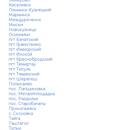
Киселевск
Ленинск-Кузнецкий
Мариинск
Междуреченск
Мыски
Новокузнецк
Осинники
пгт Бачатский
пгт Грамотеино
пгт Ижморский
пгт Инской
пгт Краснобродский
пгт Темиртау
пгт Тисуль
пгт Тяжинский
пгт Шерегеш
Полысаево
пос. Лапшиновка
пос. Металлплощадка
пос. Раздолье
пос. Старобачаты
Прокопьевск
с. Сосновка
Тайга
Таштагол
Топки