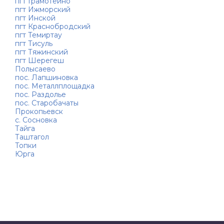
пгт Грамотеино
пгт Ижморский
пгт Инской
пгт Краснобродский
пгт Темиртау
пгт Тисуль
пгт Тяжинский
пгт Шерегеш
Полысаево
пос. Лапшиновка
пос. Металлплощадка
пос. Раздолье
пос. Старобачаты
Прокопьевск
с. Сосновка
Тайга
Таштагол
Топки
Юрга