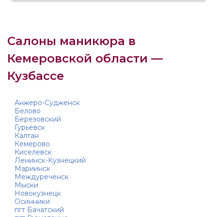
Салоны маникюра в
Кемеровской области —
Кузбассе
Анжеро-Судженск
Белово
Березовский
Гурьевск
Калтан
Кемерово
Киселевск
Ленинск-Кузнецкий
Мариинск
Междуреченск
Мыски
Новокузнецк
Осинники
пгт Бачатский